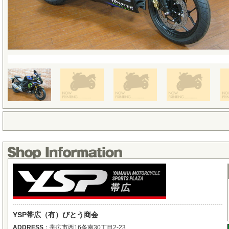
YSP帯広（有）びとう商会
ADDRESS
：
帯広市西16条南30丁目2-23