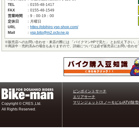
TEL
：
0155-48-1417
FAX
：
0155-48-1549
営業時間
：
9：00-19：00
定休日
：
月曜日
URL
：
https://obihiro.ysp-shop.com/
Mail
：
ysp.bito@m2.octv.ne.jp
※
販売店へのお問い合わせ・来店の際には 「バイクマンHPで見た」 とお伝え下さい
※
商談中・売約済みの場合もありますので、詳細については必ず販売店にお問い合わせ
ピンポイントサーチ
エリアサーチ
マリンジェット/スノーモビル/ATV/除雪
Copyright © CRES.,Ltd.
All Rights Reserved.