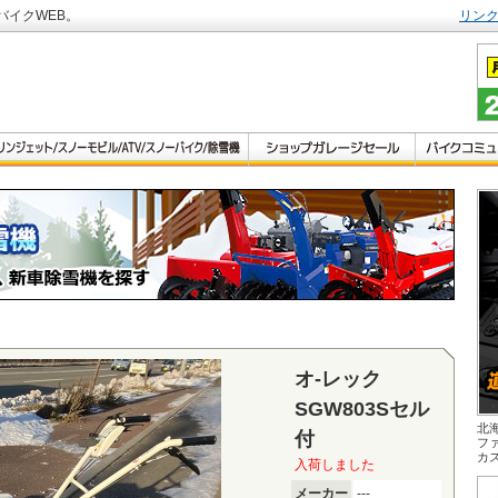
バイクWEB。
リン
オ-レック
SGW803Sセル
北
付
フ
カ
入荷しました
メーカー
---