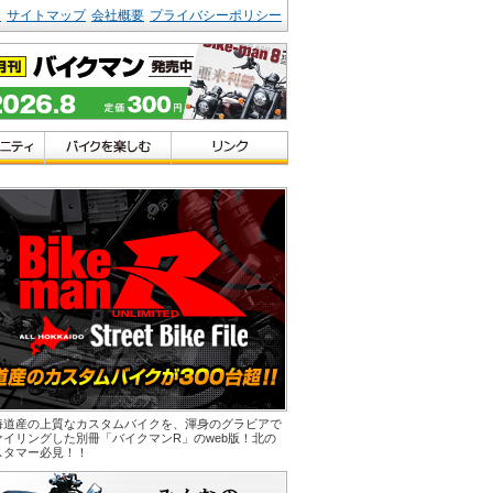
ク
サイトマップ
会社概要
プライバシーポリシー
海道産の上質なカスタムバイクを、渾身のグラビアで
ァイリングした別冊「バイクマンR」のweb版！北の
スタマー必見！！