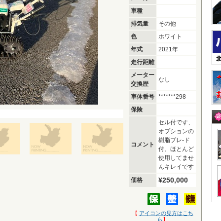
車種
排気量
その他
色
ホワイト
年式
2021年
走行距離
メーター
なし
交換歴
車体番号
*******298
保険
セル付です、
オプションの
樹脂ブレ-ド
コメント
付、ほとんど
使用してませ
んキレイです
¥250,000
価格
【
アイコンの見方はこち
ら
】