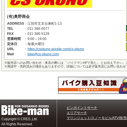
(有)奥野商会
ADDRESS
：
江別市文京台東町1-13
TEL
：
011-386-0077
FAX
：
011-386-5128
営業時間
：
9:00～19:00
定休日
：
毎週火曜日
URL
：
https://csokuno.wixsite.com/cs-okuno
Mail
：
bike@cs-okuno.com
※
販売店へのお問い合わせ・来店の際には 「バイクマンHPで見た」 とお伝え下さい
※
商談中・売約済みの場合もありますので、詳細については必ず販売店にお問い合わせ
ピンポイントサーチ
エリアサーチ
マリンジェット/スノーモビル/ATV/除雪
Copyright © CRES.,Ltd.
All Rights Reserved.