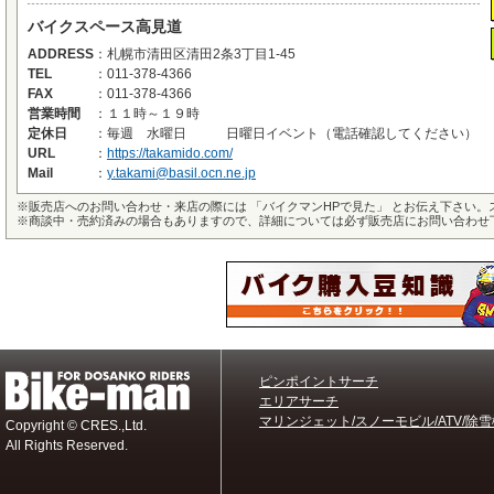
バイクスペース高見道
ADDRESS
：
札幌市清田区清田2条3丁目1-45
TEL
：
011-378-4366
FAX
：
011-378-4366
営業時間
：
１１時～１９時
定休日
：
毎週 水曜日 日曜日イベント（電話確認してください）
URL
：
https://takamido.com/
Mail
：
y.takami@basil.ocn.ne.jp
※
販売店へのお問い合わせ・来店の際には 「バイクマンHPで見た」 とお伝え下さい
※
商談中・売約済みの場合もありますので、詳細については必ず販売店にお問い合わせ
ピンポイントサーチ
エリアサーチ
マリンジェット/スノーモビル/ATV/除雪
Copyright © CRES.,Ltd.
All Rights Reserved.