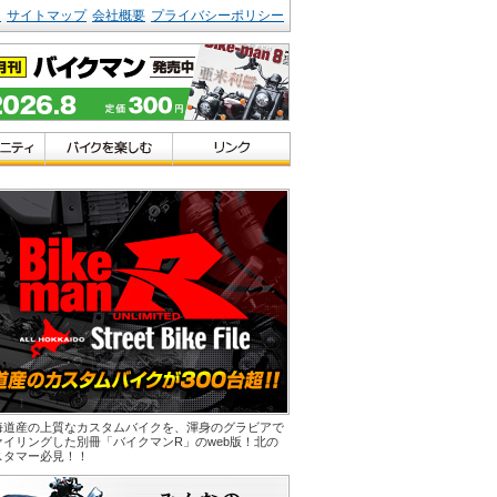
ク
サイトマップ
会社概要
プライバシーポリシー
海道産の上質なカスタムバイクを、渾身のグラビアで
ァイリングした別冊「バイクマンR」のweb版！北の
スタマー必見！！