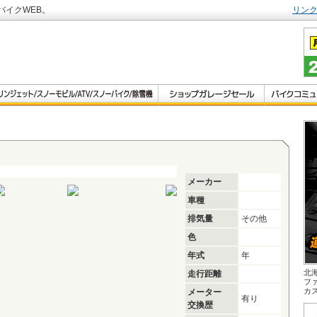
バイクWEB。
リン
メーカー
車種
排気量
その他
色
年式
年
北
走行距離
フ
カ
メーター
有り
交換歴