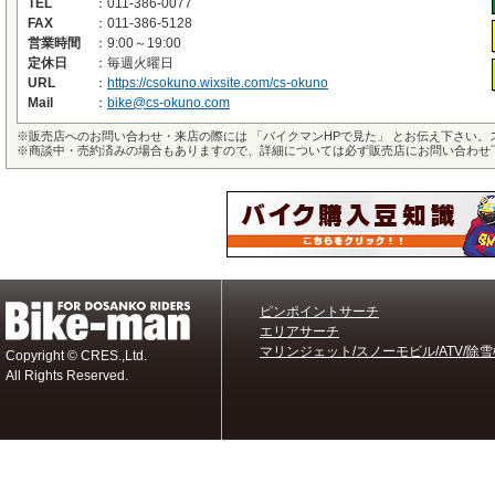
TEL
：
011-386-0077
FAX
：
011-386-5128
営業時間
：
9:00～19:00
定休日
：
毎週火曜日
URL
：
https://csokuno.wixsite.com/cs-okuno
Mail
：
bike@cs-okuno.com
※
販売店へのお問い合わせ・来店の際には 「バイクマンHPで見た」 とお伝え下さい
※
商談中・売約済みの場合もありますので、詳細については必ず販売店にお問い合わせ
ピンポイントサーチ
エリアサーチ
マリンジェット/スノーモビル/ATV/除雪
Copyright © CRES.,Ltd.
All Rights Reserved.