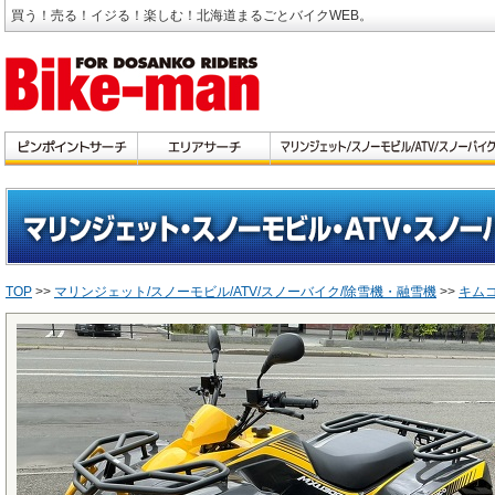
買う！売る！イジる！楽しむ！北海道まるごとバイクWEB。
TOP
>>
マリンジェット/スノーモビル/ATV/スノーバイク/除雪機・融雪機
>>
キム