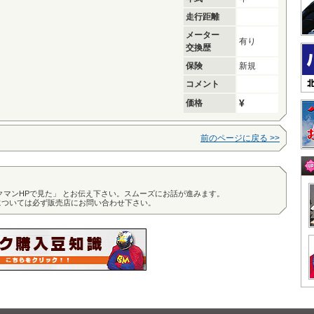
走行距離
メーター
有り
交換歴
保険
新規
コメント
¥
価格
前のページに戻る >>
クマンHPで見た」 とお伝え下さい。スムーズにお話が進みます。
については必ず販売店にお問い合わせ下さい。