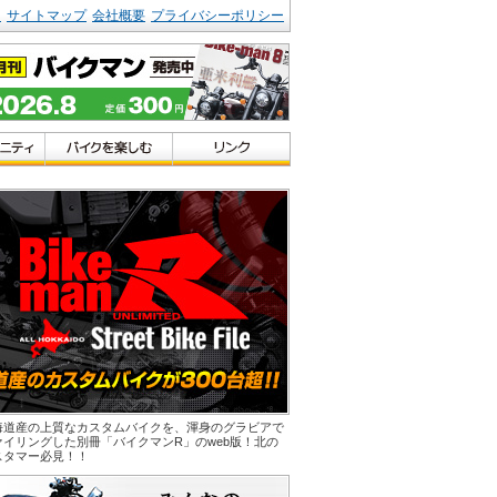
ク
サイトマップ
会社概要
プライバシーポリシー
海道産の上質なカスタムバイクを、渾身のグラビアで
ァイリングした別冊「バイクマンR」のweb版！北の
スタマー必見！！