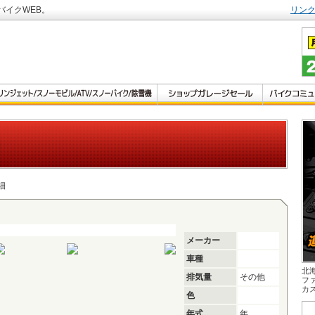
バイクWEB。
リン
細
メーカー
車種
北
排気量
その他
フ
カ
色
年式
年