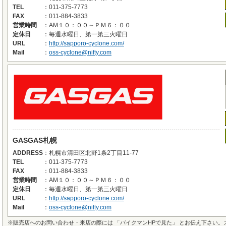
TEL
：
011-375-7773
FAX
：
011-884-3833
営業時間
：
AM１０：００～ＰＭ６：００
定休日
：
毎週水曜日、第一第三火曜日
URL
：
http://sapporo-cyclone.com/
Mail
：
oss-cyclone@nifty.com
GASGAS札幌
ADDRESS
：
札幌市清田区北野1条2丁目11-77
TEL
：
011-375-7773
FAX
：
011-884-3833
営業時間
：
AM１０：００～ＰＭ６：００
定休日
：
毎週水曜日、第一第三火曜日
URL
：
http://sapporo-cyclone.com/
Mail
：
oss-cyclone@nifty.com
※
販売店へのお問い合わせ・来店の際には 「バイクマンHPで見た」 とお伝え下さい