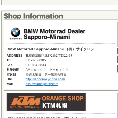
BMW Motorrad Sapporo-Minami （有）サイクロン
ADDRESS
：
札幌市清田区北野1条2丁目11-77
TEL
：
011-375-7305
FAX
：
011-884-3833
営業時間
：
AM１０：００～ＰＭ６：００
定休日
：
毎週水曜日、第一第三火曜日
URL
：
http://sapporo-cyclone.com/
Mail
：
oss-cyclone@nifty.com