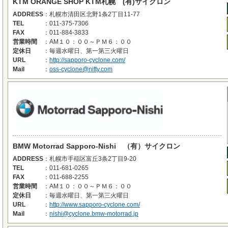
KTM ORANGE SHOP KTM札幌 (有)サイクロン
ADDRESS
：
札幌市清田区北野1条2丁目11-77
TEL
：
011-375-7306
FAX
：
011-884-3833
営業時間
：
AM１０：００～ＰＭ６：００
定休日
：
毎週水曜日、第一第三火曜日
URL
：
http://sapporo-cyclone.com/
Mail
：
oss-cyclone@nifty.com
BMW Motorrad Sapporo-Nishi （有）サイクロン
ADDRESS
：
札幌市手稲区富丘3条2丁目9-20
TEL
：
011-681-0265
FAX
：
011-688-2255
営業時間
：
AM１０：００～ＰＭ６：００
定休日
：
毎週水曜日、第一第三火曜日
URL
：
http://www.sapporo-cyclone.com/
Mail
：
nishi@cyclone.bmw-motorrad.jp