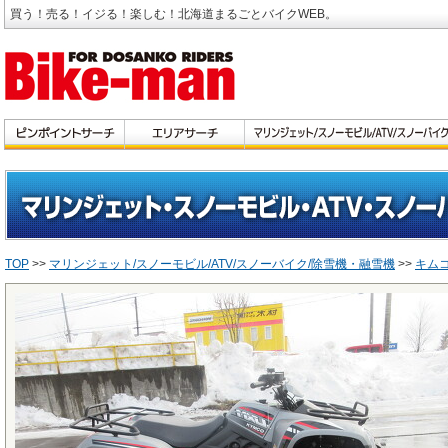
買う！売る！イジる！楽しむ！北海道まるごとバイクWEB。
TOP
>>
マリンジェット/スノーモビル/ATV/スノーバイク/除雪機・融雪機
>>
キム