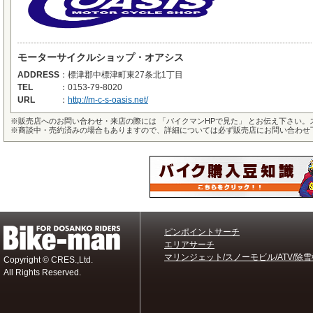
モーターサイクルショップ・オアシス
ADDRESS
：
標津郡中標津町東27条北1丁目
TEL
：
0153-79-8020
URL
：
http://m-c-s-oasis.net/
※
販売店へのお問い合わせ・来店の際には 「バイクマンHPで見た」 とお伝え下さい
※
商談中・売約済みの場合もありますので、詳細については必ず販売店にお問い合わせ
ピンポイントサーチ
エリアサーチ
マリンジェット/スノーモビル/ATV/除雪
Copyright © CRES.,Ltd.
All Rights Reserved.