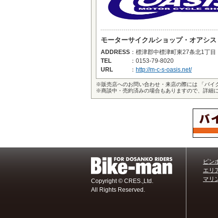
モーターサイクルショップ・オアシス
ADDRESS
：
標津郡中標津町東27条北1丁目
TEL
：
0153-79-8020
URL
：
http://m-c-s-oasis.net/
※
販売店へのお問い合わせ・来店の際には 「バイ
※
商談中・売約済みの場合もありますので、詳細
ピン
エリ
マリン
Copyright © CRES.,Ltd.
All Rights Reserved.