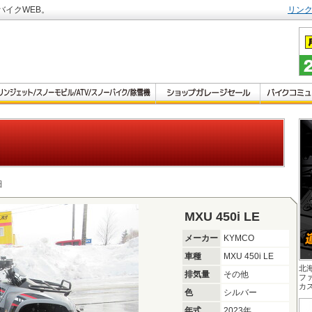
バイクWEB。
リン
細
MXU 450i LE
メーカー
KYMCO
車種
MXU 450i LE
北
排気量
その他
フ
カ
色
シルバー
年式
2023年