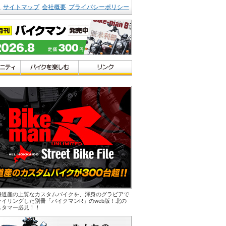
ク
サイトマップ
会社概要
プライバシーポリシー
海道産の上質なカスタムバイクを、渾身のグラビアで
ァイリングした別冊「バイクマンR」のweb版！北の
スタマー必見！！