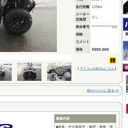
走行距離
125km
メーター
なし
交換歴
車体番号
**************202
保険
コメント
¥900,000
価格
【
アイコンの見方はこちら
】
前のページに戻る >>
業務内容
■新車・中古車販売・修理・車検・買