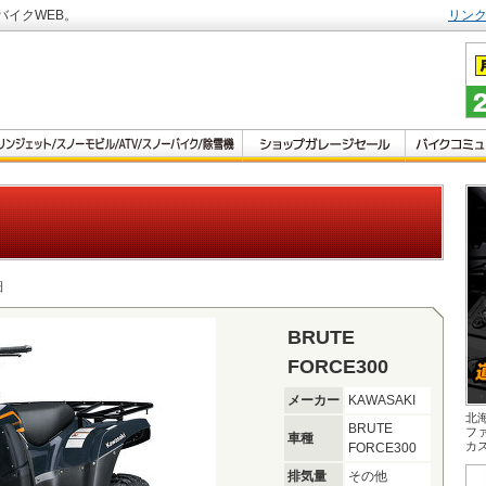
バイクWEB。
リン
細
BRUTE
FORCE300
メーカー
KAWASAKI
北
BRUTE
フ
車種
カ
FORCE300
排気量
その他