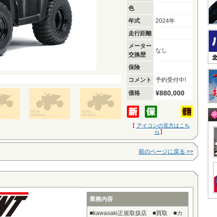
色
年式
2024年
走行距離
メーター
なし
交換歴
保険
コメント
予約受付中!
¥880,000
価格
【
アイコンの見方はこち
ら
】
前のページに戻る >>
業務内容
■kawasaki正規取扱店 ■買取 ■カ