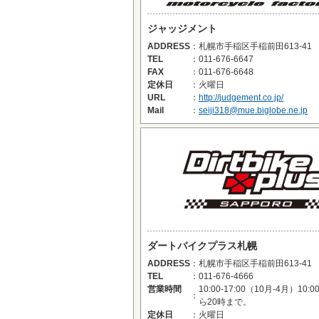
ジャッジメント
ADDRESS
：
札幌市手稲区手稲前田613-41
TEL
：
011-676-6647
FAX
：
011-676-6648
定休日
：
火曜日
URL
：
http://judgement.co.jp/
Mail
：
seiji318@mue.biglobe.ne.jp
ダートバイクプラス札幌
ADDRESS
：
札幌市手稲区手稲前田613-41
TEL
：
011-676-4666
営業時間
10:00-17:00（10月-4月）10
：
ら20時まで。
定休日
：
火曜日