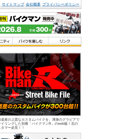
ク
サイトマップ
会社概要
プライバシーポリシー
海道産の上質なカスタムバイクを、渾身のグラビアで
ァイリングした別冊「バイクマンR」のweb版！北の
スタマー必見！！