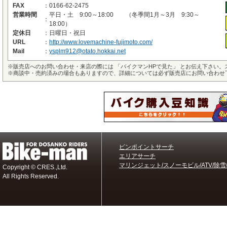
FAX
：
0166-62-2475
営業時間
平日・土 9:00～18:00 （冬季間1月～3月 9:30～
：
18:00）
定休日
：
日曜日・祝日
URL
：
http://www.lovemachine-fujimoto.com/
Mail
：
ysplm912@otato.hokkai.net
※
販売店へのお問い合わせ・来店の際には 「バイクマンHPで見た」 とお伝え下さい
※
商談中・売約済みの場合もありますので、詳細については必ず販売店にお問い合わせ
ピンポイントサーチ
エリアサーチ
マリンジェット/スノーモビル/ATV/除雪
Copyright © CRES.,Ltd.
All Rights Reserved.