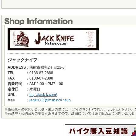
ジャックナイフ
ADDRESS
：
函館市昭和2丁目22-8
TEL
：
0138-87-2888
FAX
：
0138-87-2888
営業時間
：
AM11:00～PM7：00
定休日
：
木曜日
URL
：
http://jack-k.com/
Mail
：
jack2006@msb.ncv.ne.jp
※
販売店へのお問い合わせ・来店の際には 「バイクマンHPで見た」 とお伝え下さい
※
商談中・売約済みの場合もありますので、詳細については必ず販売店にお問い合わせ