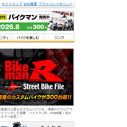
ク
サイトマップ
会社概要
プライバシーポリシー
海道産の上質なカスタムバイクを、渾身のグラビアで
ァイリングした別冊「バイクマンR」のweb版！北の
スタマー必見！！