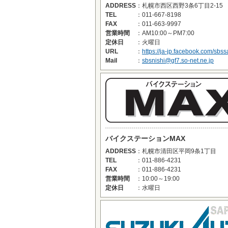
ADDRESS
：
札幌市西区西野3条6丁目2-15
TEL
：
011-667-8198
FAX
：
011-663-9997
営業時間
：
AM10:00～PM7:00
定休日
：
火曜日
URL
：
https://ja-jp.facebook.com/sbs
Mail
：
sbsnishi@gf7.so-net.ne.jp
バイクステーションMAX
ADDRESS
：
札幌市清田区平岡9条1丁目
TEL
：
011-886-4231
FAX
：
011-886-4231
営業時間
：
10:00～19:00
定休日
：
水曜日