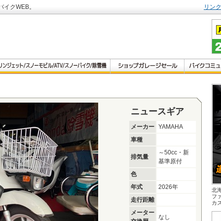
バイクWEB。
リン
ニュースギア
メーカー
YAMAHA
車種
～50cc・新
排気量
基準原付
色
年式
2026年
北
フ
走行距離
カ
メーター
なし