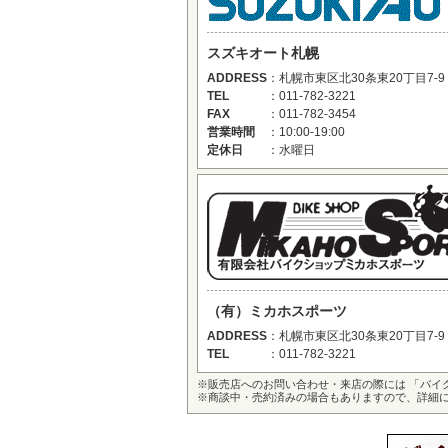
スズキオート札幌
ADDRESS
：
札幌市東区北30条東20丁目7-9
TEL
：
011-782-3221
FAX
：
011-782-3454
営業時間
：
10:00-19:00
定休日
：
水曜日
（有）ミカホスポーツ
ADDRESS
：
札幌市東区北30条東20丁目7-9
TEL
：
011-782-3221
※
販売店へのお問い合わせ・来店の際には 「バイ
※
商談中・売約済みの場合もありますので、詳細