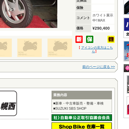
交換歴
保険
ホワイト展示
コメント
中! MAX
¥290,400
価格
【
アイコンの見方はこち
ら
】
前のページに戻る >>
業務内容
■新車・中古車販売・整備・車検
■SUZUKI SBS SHOP