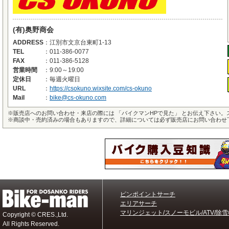
(有)奥野商会
ADDRESS
：
江別市文京台東町1-13
TEL
：
011-386-0077
FAX
：
011-386-5128
営業時間
：
9:00～19:00
定休日
：
毎週火曜日
URL
：
https://csokuno.wixsite.com/cs-okuno
Mail
：
bike@cs-okuno.com
※
販売店へのお問い合わせ・来店の際には 「バイクマンHPで見た」 とお伝え下さい
※
商談中・売約済みの場合もありますので、詳細については必ず販売店にお問い合わせ
ピンポイントサーチ
エリアサーチ
マリンジェット/スノーモビル/ATV/除雪
Copyright © CRES.,Ltd.
All Rights Reserved.