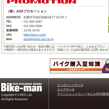
（株）ASSプロモーション
ADDRESS
：
札幌市手稲区稲穂3条3丁目145-7
TEL
：
011-684-5687
FAX
：
011-684-5686
営業時間
：
10:00-18:00
URL
：
https://ass-p.com
Mail
：
assp@green.ocn.ne.jp
※
販売店へのお問い合わせ・来店の際には 「バイクマンHPで見た」 とお伝え下さい
※
商談中・売約済みの場合もありますので、詳細については必ず販売店にお問い合わせ
ピンポイントサーチ
エリアサーチ
マリンジェット/スノーモビル/ATV/除雪
Copyright © CRES.,Ltd.
All Rights Reserved.