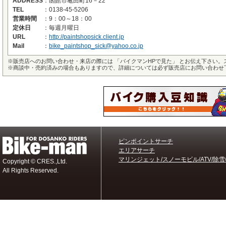
ADDRESS
：
函館市亀田町16－22
TEL
：
0138-45-5206
営業時間
：
9：00～18：00
定休日
：
毎週月曜日
URL
：
http://paintshopsick.client.jp
Mail
：
bike_paintshop_sick@yahoo.co.jp
※
販売店へのお問い合わせ・来店の際には 「バイクマンHPで見た」 とお伝え下さい
※
商談中・売約済みの場合もありますので、詳細については必ず販売店にお問い合わせ
ピンポイントサーチ
エリアサーチ
マリンジェット/スノーモビル/ATV/除雪
Copyright © CRES.,Ltd.
All Rights Reserved.