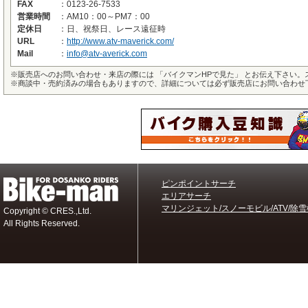
FAX
：
0123-26-7533
営業時間
：
AM10：00～PM7：00
定休日
：
日、祝祭日、レース遠征時
URL
：
http://www.atv-maverick.com/
Mail
：
info@atv-averick.com
※
販売店へのお問い合わせ・来店の際には 「バイクマンHPで見た」 とお伝え下さい
※
商談中・売約済みの場合もありますので、詳細については必ず販売店にお問い合わせ
ピンポイントサーチ
エリアサーチ
マリンジェット/スノーモビル/ATV/除雪
Copyright © CRES.,Ltd.
All Rights Reserved.