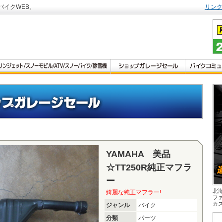
バイクWEB。
リン
YAMAHA 美品
☆TT250R純正マフラ
ー
北
綺麗な純正マフラー!
フ
カ
ジャンル
バイク
分類
パーツ