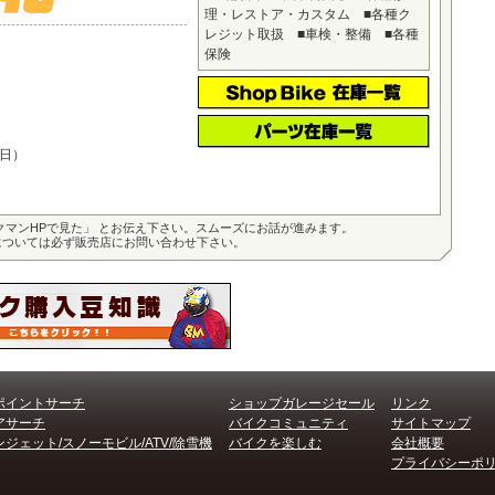
理・レストア・カスタム ■各種ク
レジット取扱 ■車検・整備 ■各種
保険
日）
クマンHPで見た」 とお伝え下さい。スムーズにお話が進みます。
については必ず販売店にお問い合わせ下さい。
ポイントサーチ
ショップガレージセール
リンク
アサーチ
バイクコミュニティ
サイトマップ
ジェット/スノーモビル/ATV/除雪機
バイクを楽しむ
会社概要
プライバシーポ