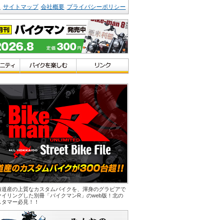
ク
サイトマップ
会社概要
プライバシーポリシー
海道産の上質なカスタムバイクを、渾身のグラビアで
ァイリングした別冊「バイクマンR」のweb版！北の
スタマー必見！！