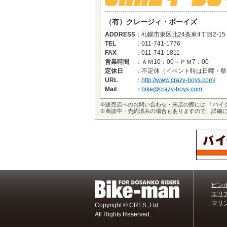
（有）クレージィ・ボーイズ
ADDRESS
：
札幌市東区北24条東4丁目2-15
TEL
：
011-741-1776
FAX
：
011-741-1811
営業時間
：
ＡＭ10：00～ＰＭ7：00
定休日
：
不定休（イベント時は日曜・祭
URL
：
http://www.crazy-boys.com/
Mail
：
bike@crazy-boys.com
※
販売店へのお問い合わせ・来店の際には 「バイ
※
商談中・売約済みの場合もありますので、詳細
ピン
エリ
マリン
Copyright © CRES.,Ltd.
All Rights Reserved.