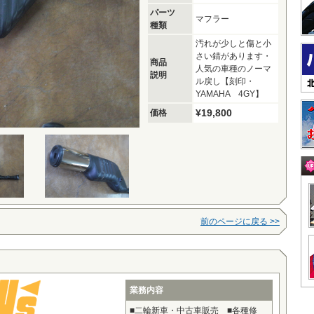
パーツ
マフラー
種類
汚れが少しと傷と小
さい錆があります・
商品
人気の車種のノーマ
説明
ル戻し【刻印・
YAMAHA 4GY】
¥19,800
価格
前のページに戻る >>
業務内容
■二輪新車・中古車販売 ■各種修