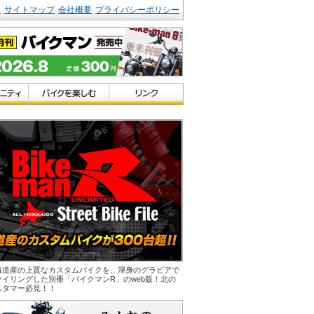
ク
サイトマップ
会社概要
プライバシーポリシー
海道産の上質なカスタムバイクを、渾身のグラビアで
ァイリングした別冊「バイクマンR」のweb版！北の
スタマー必見！！