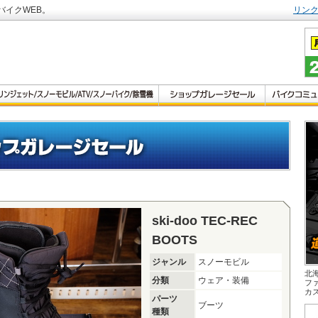
バイクWEB。
リン
ski-doo TEC-REC
BOOTS
ジャンル
スノーモビル
北
分類
ウェア・装備
フ
カ
パーツ
ブーツ
種類