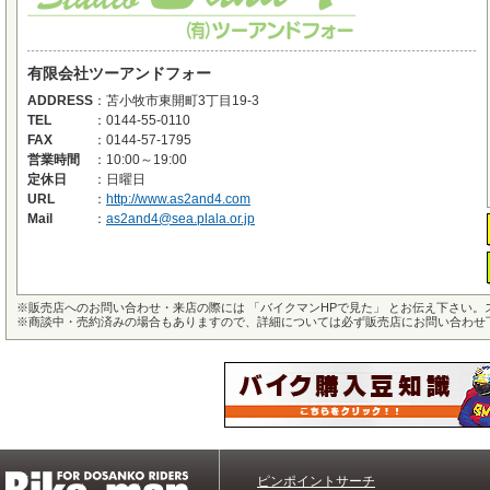
有限会社ツーアンドフォー
ADDRESS
：
苫小牧市東開町3丁目19-3
TEL
：
0144-55-0110
FAX
：
0144-57-1795
営業時間
：
10:00～19:00
定休日
：
日曜日
URL
：
http://www.as2and4.com
Mail
：
as2and4@sea.plala.or.jp
※
販売店へのお問い合わせ・来店の際には 「バイクマンHPで見た」 とお伝え下さい
※
商談中・売約済みの場合もありますので、詳細については必ず販売店にお問い合わせ
ピンポイントサーチ