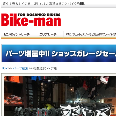
買う！売る！イジる！楽しむ！北海道まるごとバイクWEB。
TOP
>>
パーツ検索
>> 複数選択 >> 詳細