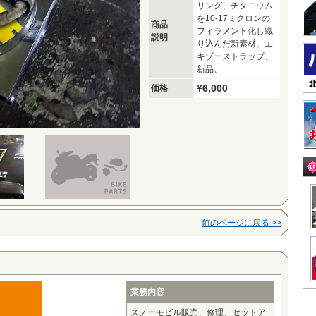
リング、チタニウム
を10-17ミクロンの
商品
フィラメント化し織
説明
り込んだ新素材、エ
キゾーストラップ、
新品、
¥6,000
価格
前のページに戻る >>
業務内容
スノーモビル販売、修理、セットア