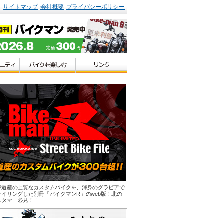
ク
サイトマップ
会社概要
プライバシーポリシー
海道産の上質なカスタムバイクを、渾身のグラビアで
ァイリングした別冊「バイクマンR」のweb版！北の
スタマー必見！！