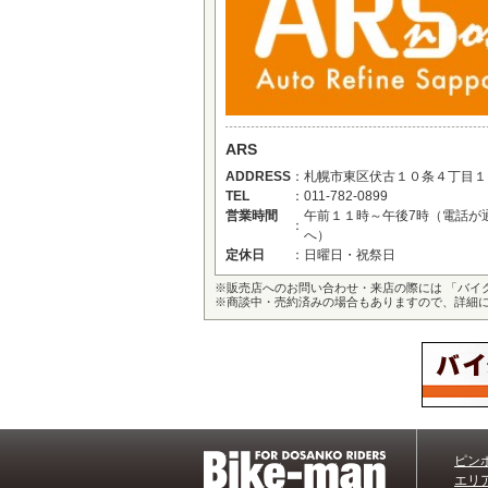
ARS
ADDRESS
：
札幌市東区伏古１０条４丁目１
TEL
：
011-782-0899
営業時間
午前１１時～午後7時（電話が通じな
：
へ）
定休日
：
日曜日・祝祭日
※
販売店へのお問い合わせ・来店の際には 「バイ
※
商談中・売約済みの場合もありますので、詳細
ピン
エリ