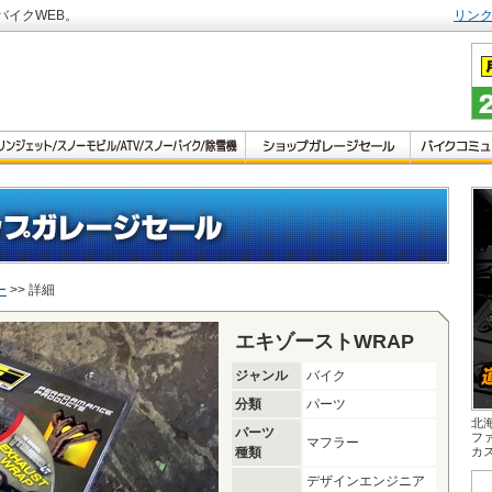
バイクWEB。
リン
ー
>> 詳細
エキゾーストWRAP
ジャンル
バイク
分類
パーツ
北
パーツ
フ
マフラー
種類
カ
デザインエンジニア