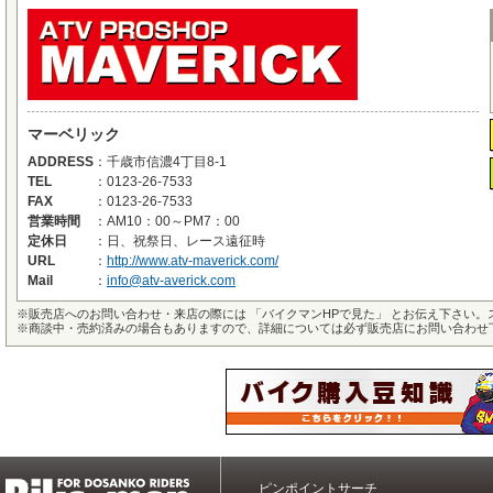
マーベリック
ADDRESS
：
千歳市信濃4丁目8-1
TEL
：
0123-26-7533
FAX
：
0123-26-7533
営業時間
：
AM10：00～PM7：00
定休日
：
日、祝祭日、レース遠征時
URL
：
http://www.atv-maverick.com/
Mail
：
info@atv-averick.com
※
販売店へのお問い合わせ・来店の際には 「バイクマンHPで見た」 とお伝え下さい
※
商談中・売約済みの場合もありますので、詳細については必ず販売店にお問い合わせ
ピンポイントサーチ