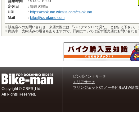
営業時間
：
9:00～19:00
定休日
：
毎週火曜日
URL
：
https://csokuno.wixsite.com/cs-okuno
Mail
：
bike@cs-okuno.com
※
販売店へのお問い合わせ・来店の際には 「バイクマンHPで見た」 とお伝え下さい
※
商談中・売約済みの場合もありますので、詳細については必ず販売店にお問い合わせ
ピンポイントサーチ
エリアサーチ
マリンジェット/スノーモビル/ATV/除雪
Copyright © CRES.,Ltd.
All Rights Reserved.