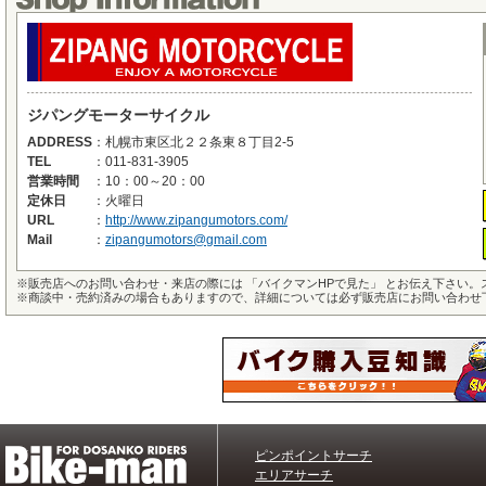
ジパングモーターサイクル
ADDRESS
：
札幌市東区北２２条東８丁目2-5
TEL
：
011-831-3905
営業時間
：
10：00～20：00
定休日
：
火曜日
URL
：
http://www.zipangumotors.com/
Mail
：
zipangumotors@gmail.com
※
販売店へのお問い合わせ・来店の際には 「バイクマンHPで見た」 とお伝え下さい
※
商談中・売約済みの場合もありますので、詳細については必ず販売店にお問い合わせ
ピンポイントサーチ
エリアサーチ