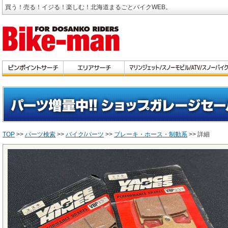
買う！売る！イジる！楽しむ！北海道まるごとバイクWEB。
TOP
>>
パーツ検索
>>
バイク/パーツ
>>
ブレーキ・ホース・制動系
>> 詳細