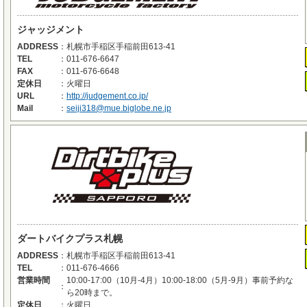
ジャッジメント
ADDRESS
：
札幌市手稲区手稲前田613-41
TEL
：
011-676-6647
FAX
：
011-676-6648
定休日
：
火曜日
URL
：
http://judgement.co.jp/
Mail
：
seiji318@mue.biglobe.ne.jp
ダートバイクプラス札幌
ADDRESS
：
札幌市手稲区手稲前田613-41
TEL
：
011-676-4666
営業時間
10:00-17:00（10月-4月）10:00-18:00（5月-9月）事前予約な
：
ら20時まで。
定休日
：
火曜日