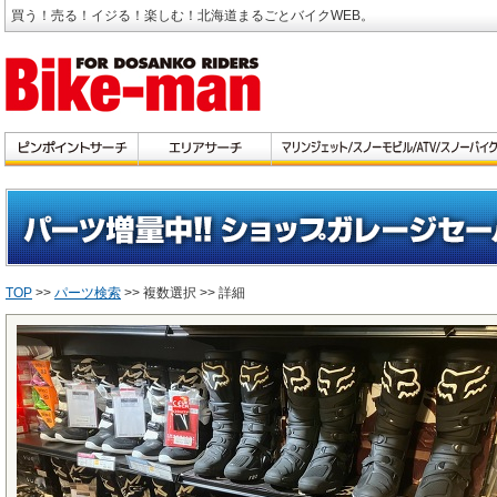
買う！売る！イジる！楽しむ！北海道まるごとバイクWEB。
TOP
>>
パーツ検索
>> 複数選択 >> 詳細