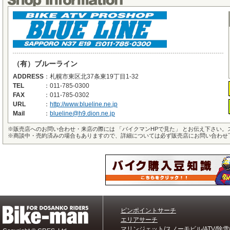
（有）ブルーライン
ADDRESS
：
札幌市東区北37条東19丁目1-32
TEL
：
011-785-0300
FAX
：
011-785-0302
URL
：
http://www.blueline.ne.jp
Mail
：
blueline@h9.dion.ne.jp
※
販売店へのお問い合わせ・来店の際には 「バイクマンHPで見た」 とお伝え下さい
※
商談中・売約済みの場合もありますので、詳細については必ず販売店にお問い合わせ
ピンポイントサーチ
エリアサーチ
マリンジェット/スノーモビル/ATV/除雪