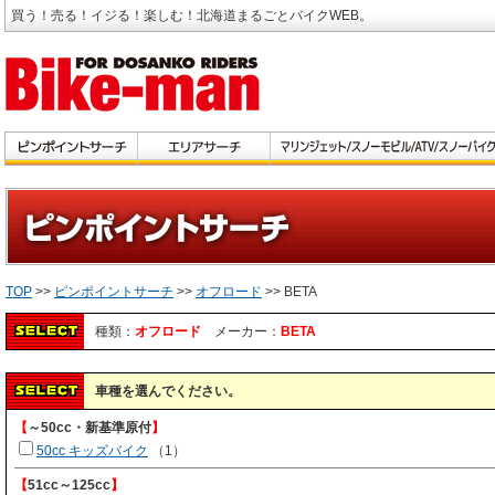
買う！売る！イジる！楽しむ！北海道まるごとバイクWEB。
TOP
>>
ピンポイントサーチ
>>
オフロード
>> BETA
種類：
オフロード
メーカー：
BETA
車種を選んでください。
【
～50cc・新基準原付
】
50cc キッズバイク
（1）
【
51cc～125cc
】