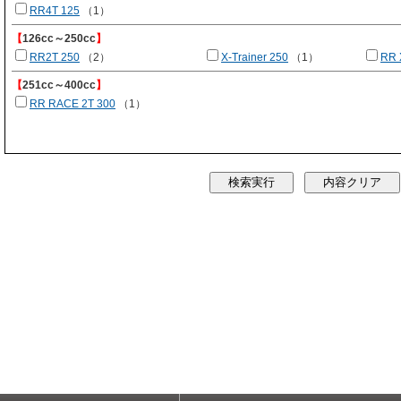
RR4T 125
（1）
【
126cc～250cc
】
RR2T 250
（2）
X-Trainer 250
（1）
RR 
【
251cc～400cc
】
RR RACE 2T 300
（1）