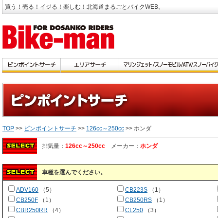
買う！売る！イジる！楽しむ！北海道まるごとバイクWEB。
TOP
>>
ピンポイントサーチ
>>
126cc～250cc
>> ホンダ
排気量：
126cc～250cc
メーカー：
ホンダ
車種を選んでください。
ADV160
（5）
CB223S
（1）
CB250F
（1）
CB250RS
（1）
CBR250RR
（4）
CL250
（3）