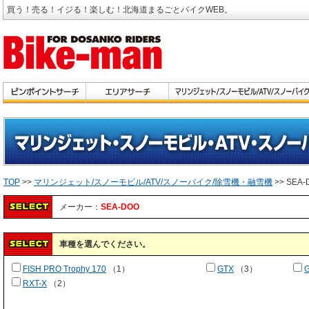
買う！売る！イジる！楽しむ！北海道まるごとバイクWEB。
TOP
>>
マリンジェット/スノーモビル/ATV/スノーバイク/除雪機・融雪機
>> SEA-
メーカー：
SEA-DOO
車種を選んでください。
FISH PRO Trophy 170
（1）
GTX
（3）
G
RXT-X
（2）