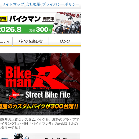
ク
サイトマップ
会社概要
プライバシーポリシー
海道産の上質なカスタムバイクを、渾身のグラビアで
ァイリングした別冊「バイクマンR」のweb版！北の
スタマー必見！！