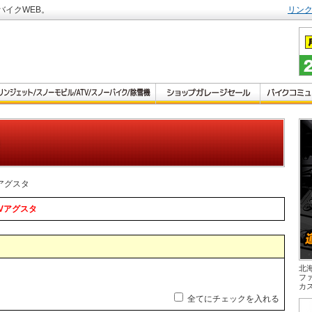
バイクWEB。
リン
Vアグスタ
Vアグスタ
北
フ
カ
全てにチェックを入れる