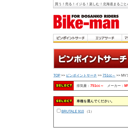
買う！売る！イジる！楽しむ！北海道まるごと
TOP
>>
ピンポイントサーチ
>>
751cc～
>> M
排気量：
751cc～
メーカー：
M
車種を選んでください。
BRUTALE 910
（1）