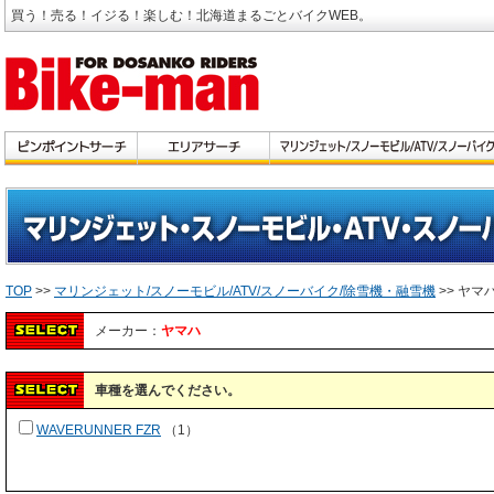
買う！売る！イジる！楽しむ！北海道まるごとバイクWEB。
TOP
>>
マリンジェット/スノーモビル/ATV/スノーバイク/除雪機・融雪機
>> ヤマ
メーカー：
ヤマハ
車種を選んでください。
WAVERUNNER FZR
（1）