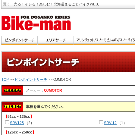
買う！売る！イジる！楽しむ！北海道まるごとバイクWEB。
TOP
>>
ピンポイントサーチ
>> QJMOTOR
メーカー：
QJMOTOR
車種を選んでください。
【
51cc～125cc
】
SRV125
（2）
SRV 12
（1）
【
126cc～250cc
】