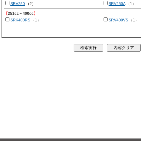
SRV250
（2）
SRV250A
（1）
【
251cc～400cc
】
SRK400RS
（1）
SRV400VS
（1）