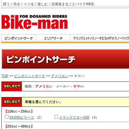
買う！売る！イジる！楽しむ！北海道まるごとバイクWEB。
TOP
>>
ピンポイントサーチ
>>
アメリカン
>> ヤマハ
種類：
アメリカン
メーカー：
ヤマハ
車種を選んでください。
【
126cc～250cc
】
XV250ビラーゴ
（2）
ドラッグスター250
（4）
【
251cc～400cc
】