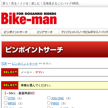
買う！売る！イジる！楽しむ！北海道まるごとバイクWEB。
TOP
>>
ピンポイントサーチ
>> ヤマハ
メーカー：
ヤマハ
車種を選んでください。
【
～50cc・新基準原付
】
DT50
（1）
JOG ONE
（3）
MR50
（1）
PW50
（3）