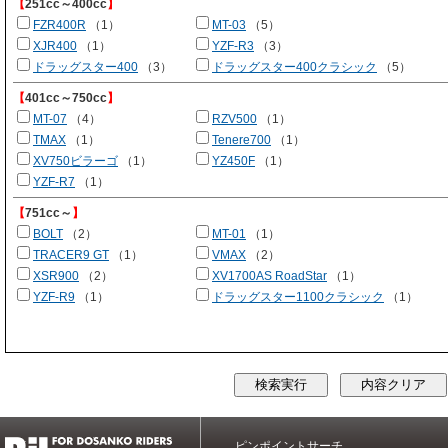
【
251cc～400cc
】
FZR400R
（1）
MT-03
（5）
XJR400
（1）
YZF-R3
（3）
ドラッグスター400
（3）
ドラッグスター400クラシック
（5）
【
401cc～750cc
】
MT-07
（4）
RZV500
（1）
TMAX
（1）
Tenere700
（1）
XV750ビラーゴ
（1）
YZ450F
（1）
YZF-R7
（1）
【
751cc～
】
BOLT
（2）
MT-01
（1）
TRACER9 GT
（1）
VMAX
（2）
XSR900
（2）
XV1700AS RoadStar
（1）
YZF-R9
（1）
ドラッグスター1100クラシック
（1）
ピンポイントサーチ