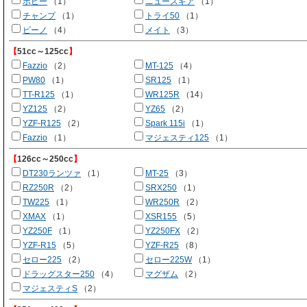
ボビー
（1）
ニュースギア
（1）
チャンプ
（1）
トライ50
（1）
ビーノ
（4）
メイト
（3）
【
51cc～125cc
】
Fazzio
（2）
MT-125
（4）
PW80
（1）
SR125
（1）
TT-R125
（1）
WR125R
（14）
YZ125
（2）
YZ65
（2）
YZF-R125
（2）
Spark 115i
（1）
Fazzio
（1）
マジェスティ125
（1）
【
126cc～250cc
】
DT230ランツァ
（1）
MT-25
（3）
RZ250R
（2）
SRX250
（1）
TW225
（1）
WR250R
（2）
XMAX
（1）
XSR155
（5）
YZ250F
（1）
YZ250FX
（2）
YZF-R15
（5）
YZF-R25
（8）
セロー225
（2）
セロー225W
（1）
ドラッグスター250
（4）
マグザム
（2）
マジェスティS
（2）