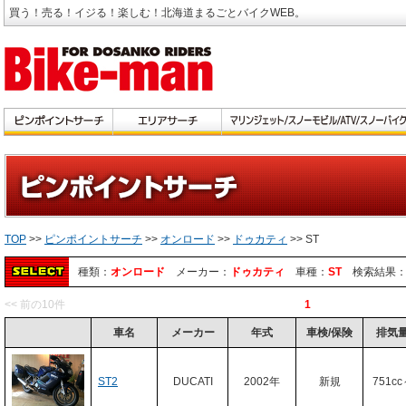
買う！売る！イジる！楽しむ！北海道まるごとバイクWEB。
TOP
>>
ピンポイントサーチ
>>
オンロード
>>
ドゥカティ
>> ST
種類：
オンロード
メーカー：
ドゥカティ
車種：
ST
検索結果
<< 前の10件
1
車名
メーカー
年式
車検/保険
排気
ST2
DUCATI
2002年
新規
751cc