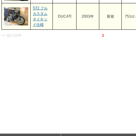
ST2 フル
カスタム
DUCATI
2003年
新規
751cc
ネイキッ
ド仕様
<< 前の10件
1