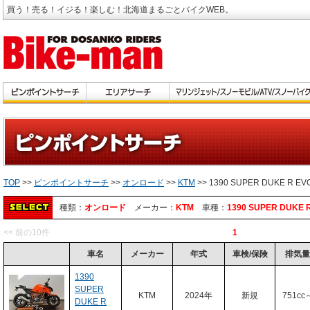
買う！売る！イジる！楽しむ！北海道まるごとバイクWEB。
TOP
>>
ピンポイントサーチ
>>
オンロード
>>
KTM
>> 1390 SUPER DUKE R EV
種類：
オンロード
メーカー：
KTM
車種：
1390 SUPER DUKE 
<< 前の10件
1
車名
メーカー
年式
車検/保険
排気量
1390
SUPER
KTM
2024年
新規
751cc
DUKE R