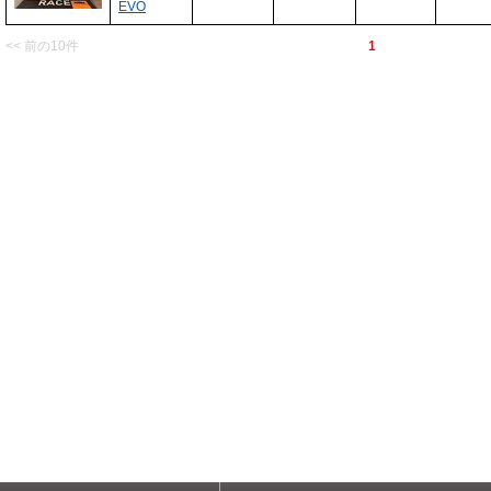
EVO
<< 前の10件
1