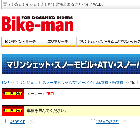
買う！売る！イジる！楽しむ！北海道まるごとバイクWEB。
TOP
>>
マリンジェット/スノーモビル/ATV/スノーバイク/除雪機・融雪機
>> YETI
メーカー：
YETI
車種を選んでください。
450SX-F
（1）
126MT×3.25ﾞ
（1）