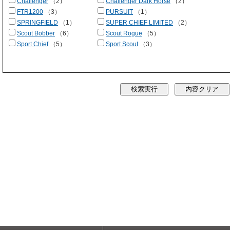
Challenger
（2）
Challenger Dark Horse
（2）
FTR1200
（3）
PURSUIT
（1）
SPRINGFIELD
（1）
SUPER CHIEF LIMITED
（2）
Scout Bobber
（6）
Scout Rogue
（5）
Sport Chief
（5）
Sport Scout
（3）