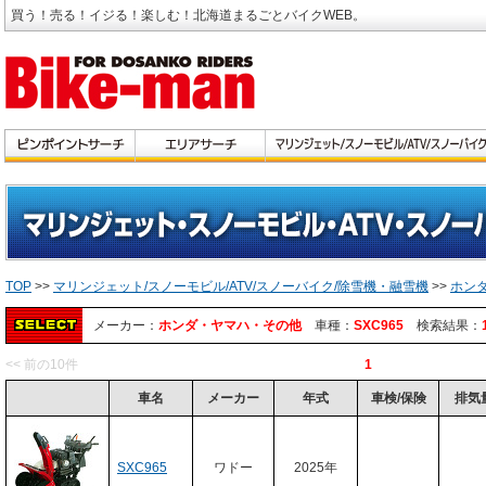
買う！売る！イジる！楽しむ！北海道まるごとバイクWEB。
TOP
>>
マリンジェット/スノーモビル/ATV/スノーバイク/除雪機・融雪機
>>
ホン
メーカー：
ホンダ・ヤマハ・その他
車種：
SXC965
検索結果：
<< 前の10件
1
車名
メーカー
年式
車検/保険
排気
SXC965
ワドー
2025年