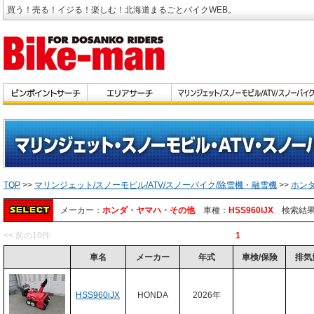
買う！売る！イジる！楽しむ！北海道まるごとバイクWEB。
TOP
>>
マリンジェット/スノーモビル/ATV/スノーバイク/除雪機・融雪機
>>
ホン
メーカー：
ホンダ・ヤマハ・その他
車種：
HSS960iJX
検索結果
<< 前の10件
1
車名
メーカー
年式
車検/保険
排気
HSS960iJX
HONDA
2026年