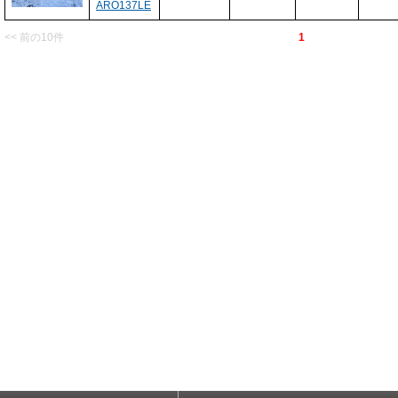
ARO137LE
<< 前の10件
1