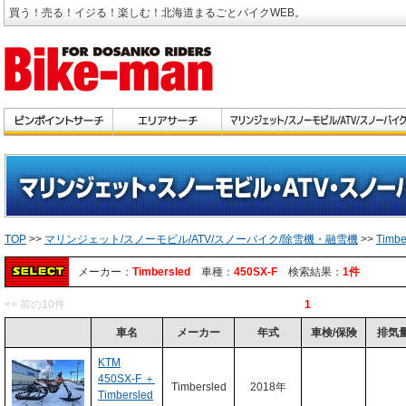
買う！売る！イジる！楽しむ！北海道まるごとバイクWEB。
TOP
>>
マリンジェット/スノーモビル/ATV/スノーバイク/除雪機・融雪機
>>
Timbe
メーカー：
Timbersled
車種：
450SX-F
検索結果：
1件
<< 前の10件
1
車名
メーカー
年式
車検/保険
排気
KTM
450SX-F ＋
Timbersled
2018年
Timbersled