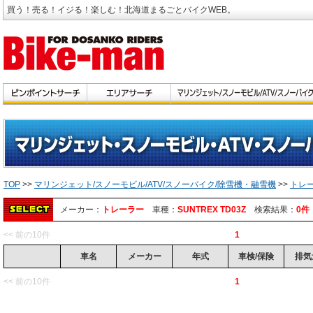
買う！売る！イジる！楽しむ！北海道まるごとバイクWEB。
TOP
>>
マリンジェット/スノーモビル/ATV/スノーバイク/除雪機・融雪機
>>
トレ
メーカー：
トレーラー
車種：
SUNTREX TD03Z
検索結果：
0件
<< 前の10件
1
車名
メーカー
年式
車検/保険
排気
<< 前の10件
1