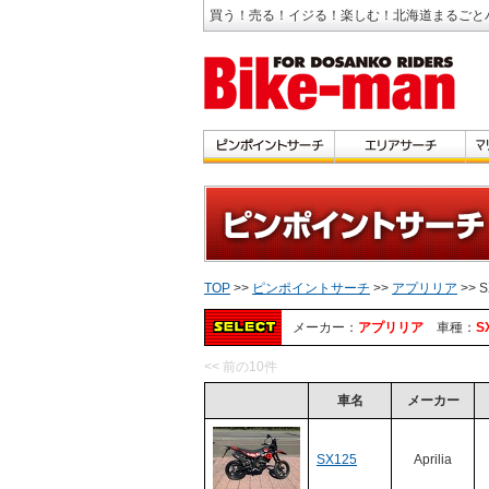
買う！売る！イジる！楽しむ！北海道まるごと
TOP
>>
ピンポイントサーチ
>>
アプリリア
>> S
メーカー：
アプリリア
車種：
S
<< 前の10件
車名
メーカー
SX125
Aprilia