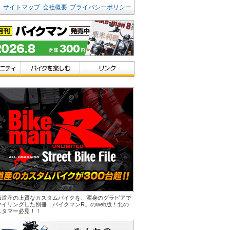
ク
サイトマップ
会社概要
プライバシーポリシー
海道産の上質なカスタムバイクを、渾身のグラビアで
ァイリングした別冊「バイクマンR」のweb版！北の
スタマー必見！！