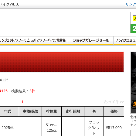
バイクWEB。
リン
X125
X125
検索結果：
3件
1
次の10件 >>
年式
車検/保険
排気量
走行距離
色
価格
北
フ
ブラッ
51cc～
カ
2025年
ク/レッ
¥517,000
125cc
ド