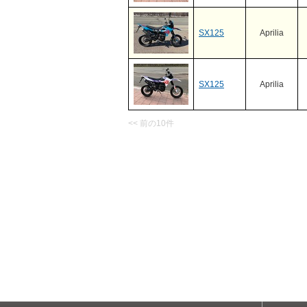
SX125
Aprilia
SX125
Aprilia
<< 前の10件