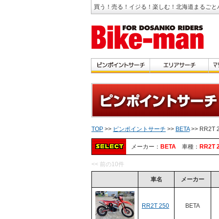
買う！売る！イジる！楽しむ！北海道まるごと
TOP
>>
ピンポイントサーチ
>>
BETA
>> RR2T 
メーカー：
BETA
車種：
RR2T 
<< 前の10件
車名
メーカー
RR2T 250
BETA