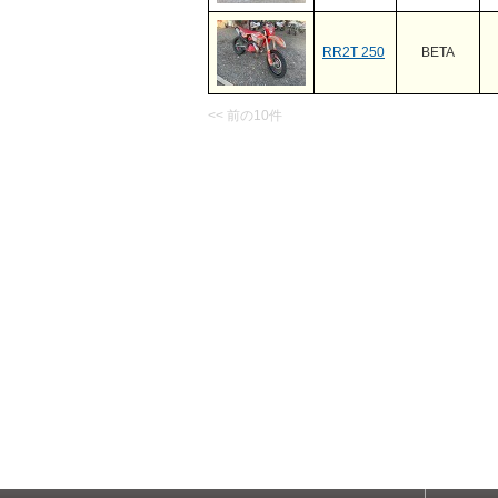
RR2T 250
BETA
<< 前の10件