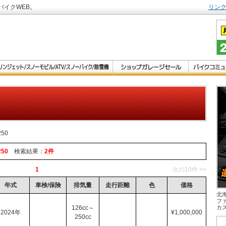
バイクWEB。
リン
250
250
検索結果：
2件
1
次の10件 >>
年式
車検/保険
排気量
走行距離
色
価格
北
フ
126cc～
カ
2024年
¥1,000,000
250cc