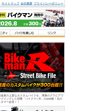
ク
サイトマップ
会社概要
プライバシーポリシー
海道産の上質なカスタムバイクを、渾身のグラビアで
ァイリングした別冊「バイクマンR」のweb版！北の
スタマー必見！！