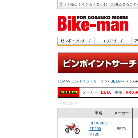
買う！売る！イジる！楽しむ！北海道まるごと
TOP
>>
ピンポイントサーチ
>>
BETA
>> RR X-
メーカー：
BETA
車種：
RR X-
<< 前の10件
車名
メーカー
RR X-PRO
2T 250
BETA
MY26