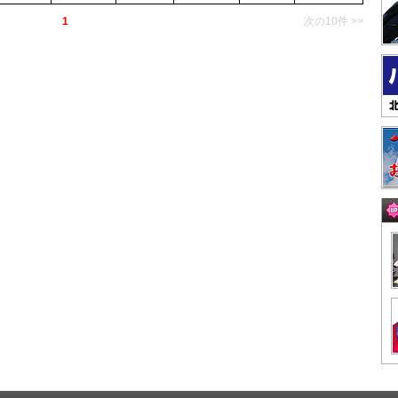
1
次の10件 >>