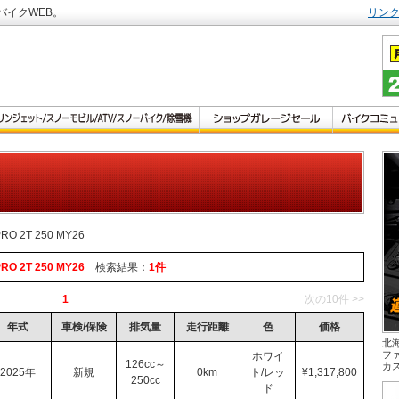
バイクWEB。
リン
PRO 2T 250 MY26
PRO 2T 250 MY26
検索結果：
1件
1
次の10件 >>
年式
車検/保険
排気量
走行距離
色
価格
北
フ
ホワイ
126cc～
カ
2025年
新規
0km
ト/レッ
¥1,317,800
250cc
ド