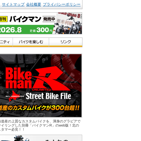
ク
サイトマップ
会社概要
プライバシーポリシー
海道産の上質なカスタムバイクを、渾身のグラビアで
ァイリングした別冊「バイクマンR」のweb版！北の
スタマー必見！！