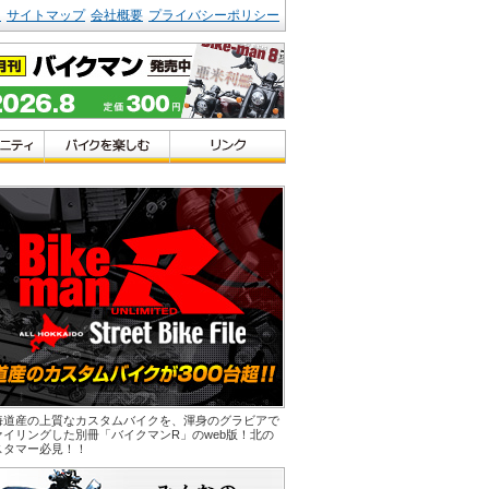
ク
サイトマップ
会社概要
プライバシーポリシー
海道産の上質なカスタムバイクを、渾身のグラビアで
ァイリングした別冊「バイクマンR」のweb版！北の
スタマー必見！！