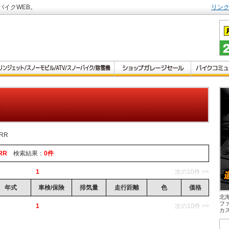
バイクWEB。
リン
0RR
RR
検索結果：
0件
1
次の10件 >>
年式
車検/保険
排気量
走行距離
色
価格
北
フ
1
次の10件 >>
カ