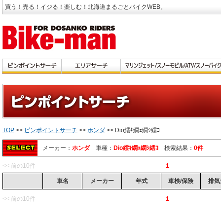
買う！売る！イジる！楽しむ！北海道まるごとバイクWEB。
TOP
>>
ピンポイントサーチ
>>
ホンダ
>> Dio繧ｷ繝ｪ繝ｼ繧ｺ
メーカー：
ホンダ
車種：
Dio繧ｷ繝ｪ繝ｼ繧ｺ
検索結果：
0件
<< 前の10件
1
車名
メーカー
年式
車検/保険
排気
<< 前の10件
1