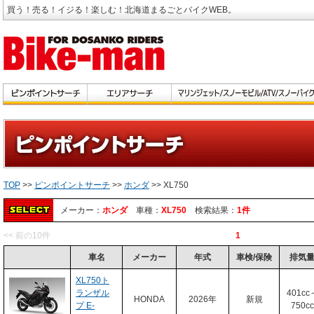
買う！売る！イジる！楽しむ！北海道まるごとバイクWEB。
TOP
>>
ピンポイントサーチ
>>
ホンダ
>> XL750
メーカー：
ホンダ
車種：
XL750
検索結果：
1件
<< 前の10件
1
車名
メーカー
年式
車検/保険
排気
XL750ト
ランザル
401cc
HONDA
2026年
新規
プ E-
750cc